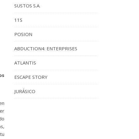
SUSTOS S.A.
11S
POSION
ABDUCTION4: ENTERPRISES
ATLANTIS
os
ESCAPE STORY
JURÁSICO
en
er
odo
s,
tu