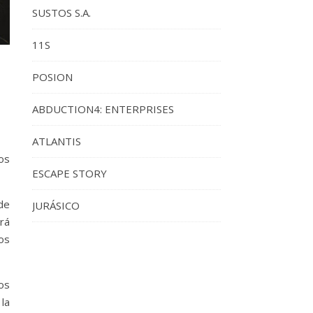
SUSTOS S.A.
11S
POSION
ABDUCTION4: ENTERPRISES
ATLANTIS
os
ESCAPE STORY
de
JURÁSICO
rá
los
os
la