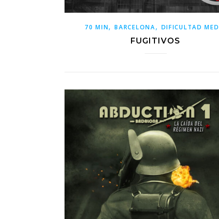
,
,
70 MIN
BARCELONA
DIFICULTAD MED
FUGITIVOS