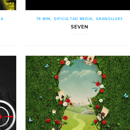
,
,
IA
70 MIN
DIFICULTAD MEDIA
GRANOLLERS
S
SEVEN